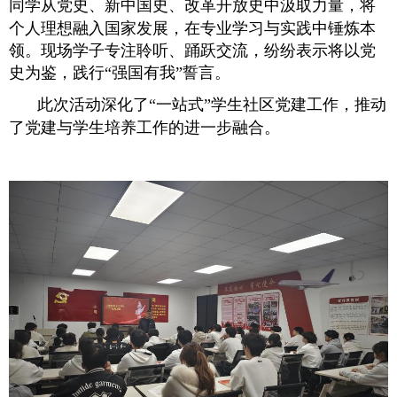
同学
从党史
、新中国史、改革开放史
中汲取力量，将
个人理想融入国家发展，在专业学习与实践中锤炼本
领。现场学子专注聆听、踊跃交流，纷纷表示将以党
史为鉴，践行
“强国有我”誓言。
此次活动深化了
“一站式”学生社区党建工作，推动
了
党建与学生培养
工作的进一步
融合
。