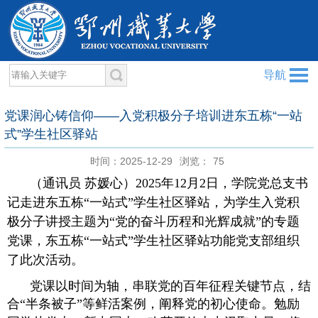
导航
党课润心铸信仰——入党积极分子培训进东五栋“一站
式”学生社区驿站
时间：2025-12-29
浏览：
75
（通讯员
苏媛心
）
2025年12月2日，
学院
党总支
书
记
走进东五栋
“一站式”学生社区
驿站，
为学生入党积
极分子讲授
主题为
“党的奋斗历程和光辉成就”
的专题
党课
，东五栋
“一站式”学生社区
驿站
功能党
支部组织
了此次活动。
党课以时间为轴，串联党的百年征程关键节点，结
合
“半条被子”等鲜活案例，阐释党的初心使命。勉励