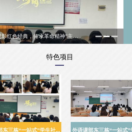
观影红色经典，传承革命精神”主题
特色项目
东三栋“一站式”学生社...
外语课部东三栋“一站式”学