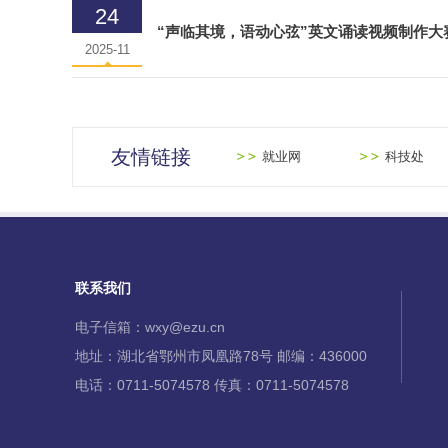
24
“声临其境，语动心弦”英文诵读视频制作大
2025-11
友情链接
就业网
科技处
联系我们
电子信箱：wxy@ezu.cn
地址：湖北省鄂州市凤凰路78号 邮编：436000
电话：0711-5074578 传真：0711-5074578