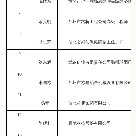
倪敬东
黄冈市七一商场总经理高级经济师
7
余义明
鄂州市路桥工程公司高级工程师
8
熊永芳
湖北省妇幼保健院副主任护师
9
刘东辉
武钢矿业有限责任公司鄂州球团厂
10
李国栋
鄂州市栋鑫冶金机械设备有限公司
11
杨青
湖北祥和医药有限公司
12
徐辉利
顾地科技股份有限公司
13