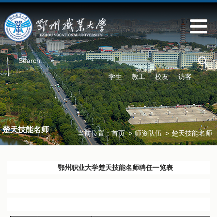
学生
教工
校友
访客
楚天技能名师
当前位置：
首页
>
师资队伍
>
楚天技能名师
鄂州职业大学楚天技能名师聘任一览表