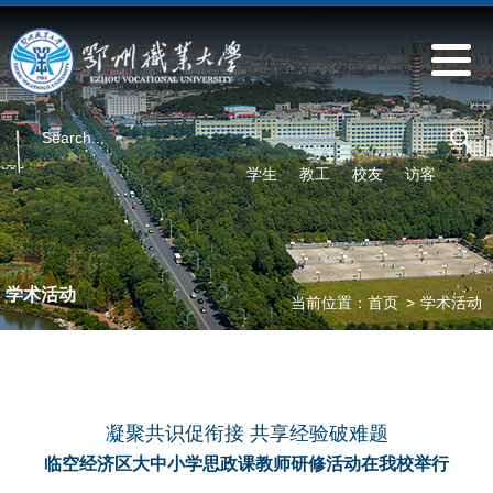
学生
教工
校友
访客
学术活动
当前位置：
首页
>
学术活动
凝聚共识促衔接 共享经验破难题
临空经济区大中小学思政课教师研修活动在我校举行