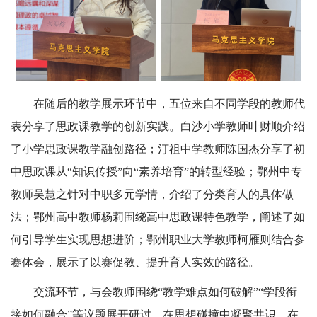
在随后的教学展示环节中，五位来自不同学段的教师代
表分享了思政课教学的创新实践。白沙小学教师叶财顺介绍
了小学思政课教学融创路径；汀祖中学教师陈国杰分享了初
中思政课从“知识传授”向“素养培育”的转型经验；鄂州中专
教师吴慧之针对中职多元学情，介绍了分类育人的具体做
法；鄂州高中教师杨莉围绕高中思政课特色教学，阐述了如
何引导学生实现思想进阶；鄂州职业大学教师柯雁则结合参
赛体会，展示了以赛促教、提升育人实效的路径。
交流环节，与会教师围绕“教学难点如何破解”“学段衔
接如何融合”等议题展开研讨，在思想碰撞中凝聚共识，在