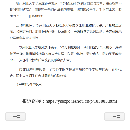
报道链接：https://ysezpc.iezhou.cn/p/183883.html