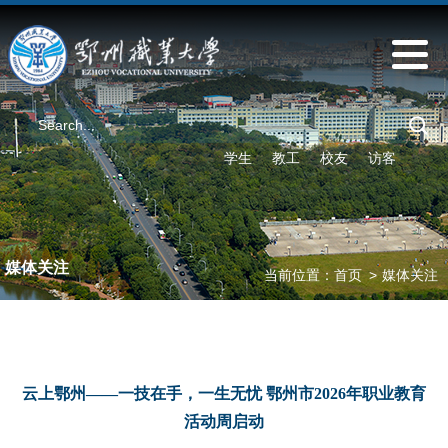
学生
教工
校友
访客
媒体关注
当前位置：
首页
>
媒体关注
云上鄂州——一技在手，一生无忧 鄂州市2026年职业教育
活动周启动