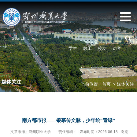
学生
教工
校友
访客
媒体关注
当前位置：
首页
>
媒体关注
南方都市报——银幕传文脉，少年绘“青绿”
文章来源：鄂州职业大学
责任编辑：
发布时间：2026-06-18
浏览