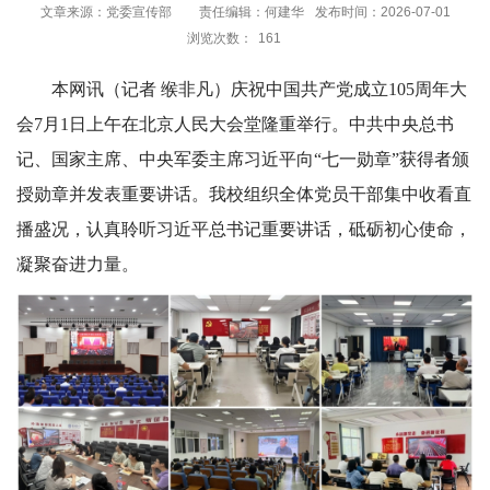
文章来源：党委宣传部
责任编辑：何建华
发布时间：2026-07-01
浏览次数：
161
本网讯（记者 缑非凡）庆祝中国共产党成立105周年大
会7月1日上午在北京人民大会堂隆重举行。中共中央总书
记、国家主席、中央军委主席习近平向“七一勋章”获得者颁
授勋章并发表重要讲话。我校组织全体党员干部集中收看直
播盛况，认真聆听习近平总书记重要讲话，砥砺初心使命，
凝聚奋进力量。