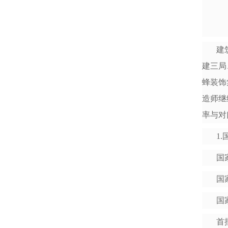
建
建三局
蜂装饰
造师继
率与对
1
国
国
国
首