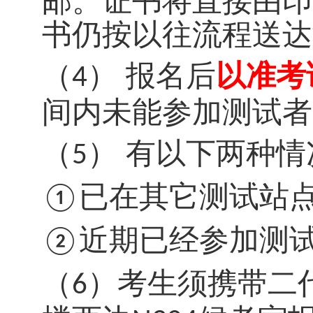
邮。证书将直接由
印
书仍按以往流程送达
（
）
报名后
以准考
4
间内未能参加测试者
（
）
有以下两种情
5
已在其它测试站
①
近期已经参加测
②
（
）
考生须携带二
6