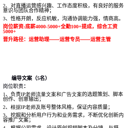
2
、对直播运营感兴趣、工作态度积极，有良好的服务
意识与团队合作精神；
3
、性格开朗，反应机敏，沟通协调能力强，情商高。
岗位薪资
:
底薪
4000-5000+
全勤
100+
提成，综合工资
5000+
晋升路径：运营助理——运营专员——运营主管
编导文案（
5
名）
岗位职责
：
1
、负责
IP
老师流量文案和广告文案
的选题策划、脚本
创作、创意输出；
2
、
根据
IP
老师及
账号整体风格，保证内容质量；
3
、挖掘和分析用户行为和业务需求，不断优化创新内
容推广文案；
4
、根据公司需求，设计原创视频脚本及分镜，与摄