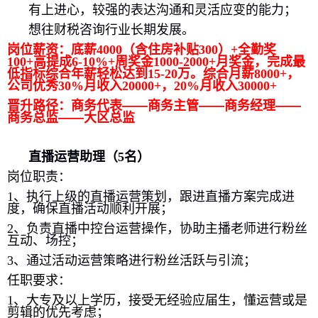
有上进心，较强的表达沟通和灵活应变的能力；
想往财税咨询行业长期发展。
岗位薪资：底薪
4000
（含住房补贴
300
）
+
全勤奖
100+
高
提成
6-10%
+
周奖金
1000-2000
+
月奖金
，完成最
低指标综合年薪轻松达到
15-20
万。
综合月薪
8000+
，
公司优秀
30%
月收入
20000+
，
20%
月收入
30000+
晋升路径：商务代表——商务主管——商务经理——
商务总监——大区总监
直播运营助理（
5
名）
岗位职责：
1
、执行上级的直播运营策划，跟进直播方案完成进
度，确保直播活动顺利开展；
2
、负责直播中控台运营操作，协助主播老师进行粉丝
互动、场控；
3
、通过活动运营策略进行粉丝活跃与引流；
任职要求：
1
、大专及以上学历，接受无经验应届生，懂运营或是
剪辑的优先考虑；