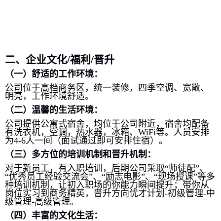
二、企业文化
/
福利
/
晋升
（一）舒适的工作环境：
公司位于高档商务区，统一装修，四季空调、宽敞、
明亮，工作环境舒适。
（二）温馨的生活环境：
公司提供公寓式宿舍，均位于公司附近，宿舍均配备
有洗衣机，空调，热水器，冰箱、
WiFi
等。人员安排
为
4-6
人一间（面试通过即可安排住宿）。
（三）多方位的培训机制和晋升机制：
对于新员工，有入职培训，后期公司采取“师徒配”、
“优秀员工经验交流会”、“励志电影”、“现场授课”等多
种培训机制，让初入职场的你能力瞬间提升；带你从
岗位实习到商务精英，晋升方向优才计划
-
初级管理
-
中
级管理
-
高级管理。
（四）丰富的文化生活：