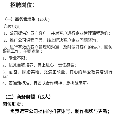
招聘岗位：
（
一
）商务管培生
（
20
人
）
岗位职责：
1
、公司提供准意向客户，并对客户进行企业管理课程邀约；
2
、推广公司课程产品，线上解决客户
企业问题
咨询；
3
、进行有效的客户管理和沟通，及时做好客户的维护、回访
跟进工作；
任职资格：
1
、专业不限；
2
、
愿意自我培养、有上进心，责任感强；
3
、勤奋，脚踏实地，充满正能量，真心的热爱教育培训行
业；
4
、普通话标准，有团队合作精神，想挑战高薪。
（二）商务剪辑
（
15
人）
岗位职责：
负责
运营公司提供的抖音账号，制作
视频
与更新；