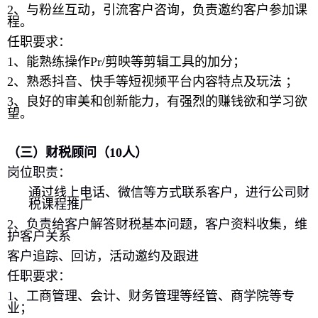
2
、
与粉丝互动，引流客户咨询，负责邀约客户参加课
程
。
任职要求：
1
、能熟练操作
Pr
/
剪映
等剪辑工具的加分；
2
、熟悉抖音、快手等短视频平台内容特点及玩法 ；
3
、
良好的审美和创新能力
，有强烈的赚钱欲和学习欲
望。
（三）财税顾问（
10
人）
岗位职责：
通过线上电话、微信等方式联系客户，进行公司财
税课程推广
2
、负责给客户解答财税基本问题，客户资料收集，维
护客户关系
客户追踪、回访，活动邀约及跟进
任职要求：
1
、工商管理、会计、财务管理等经管、商学院等专
业；