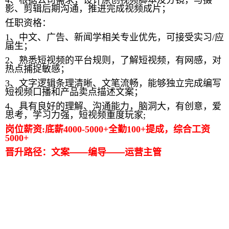
影、剪辑后期沟通，推进完成视频成片；
任职资格：
1
、
中文、广告、新闻学相关专业优先
，可接受实习
/
应
届生；
2
、
熟悉短视频的平台规则，了解短视频，有网感，对
热点捕捉敏感；
3
、
文字逻辑条理清晰、文笔流畅，能够独立完成编写
短视频口播和产品
卖
点描述文案；
4
、
具有良好的理解、沟通能力，脑洞大，有创意，爱
思考，学习力强，短视频重度玩家
;
岗位薪资
:
底薪
4000-5000+
全勤
100+
提成，综合工资
5000+
晋升路径：文案——编导——运营主管