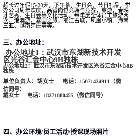
超长过年假
15-20
天，下午茶，生日会，节日礼品，举
办公司周年欢庆，高管岗位竞聘与竞赛，旅游，春晚
才艺秀、生日会等文化活动。每年度全体员工旅游两
次，港澳游，泰国之旅，丽江古城，凤凰小镇、海南
三亚、越南芽庄等等
。
三、办公地址：
办公地址
：武汉市
东湖新技术开发
1
区光谷汇金中心
独栋
9H
办公地址
2
：武汉市
东湖新技术开发区光谷汇金中心
8B
独栋
单位负责人：胡女士
电话：
15071434911
（微
信同号）
戴女士 电话：
18271880455
（
微信同号
）
四、
办公环境
/
员工活动
/
授课现场照片