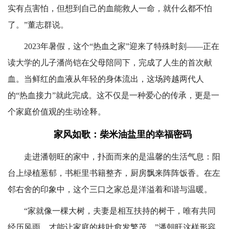
实有点害怕，但想到自己的血能救人一命，就什么都不怕
了。”董志群说。
2023年暑假，这个“热血之家”迎来了特殊时刻——正在
读大学的儿子潘尚铠在父母陪同下，完成了人生的首次献
血。当鲜红的血液从年轻的身体流出，这场跨越两代人
的“热血接力”就此完成。这不仅是一种爱心的传承，更是一
个家庭价值观的生动诠释。
家风如歌：柴米油盐里的幸福密码
走进潘朝旺的家中，扑面而来的是温馨的生活气息：阳
台上绿植葱郁，书柜里书籍整齐，厨房飘来阵阵饭香。在左
邻右舍的印象中，这个三口之家总是洋溢着和谐与温暖。
“家就像一棵大树，夫妻是相互扶持的树干，唯有共同
经历风雨，才能让家庭的枝叶愈发繁茂。”潘朝旺这样形容