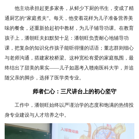
他主动承担起更多家务，从鲜少下厨的书生，变成了精
通厨艺的“家庭煮夫”。每天，他变着花样为儿子准备营养美
味的餐食，还重新拾起初中教材，为儿子辅导功课。在教育
孩子上，潘朝旺夫妇默契十足：潘朝旺负责耐心地辅导功
课，把复杂的知识化作孩子能听得懂的话语；董志群则细心
与老师沟通，搭建家校桥梁。这种宽松有爱的家庭氛围，最
终结出了甜美的果实——儿子如愿考入赣南医科大学，并追
随父亲的脚步，选择了医学类专业。
师者仁心：三尺讲台上的初心坚守
工作中，潘朝旺始终以严谨治学的态度和饱满的热情投
身专业建设与人才培养之中。