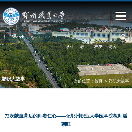
学生
教工
校友
访客
鄂职大故事
当前位置：
首页
>
鄂职大故事
72次献血背后的师者仁心——记鄂州职业大学医学院教师潘
朝旺