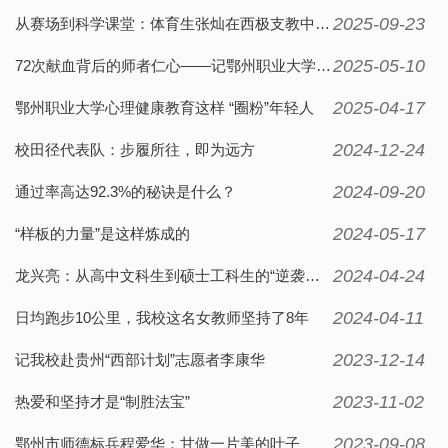
2025-09-23
从赛场到科学课堂：体育生张灿在西极支教中找到“新赛道”
2025-05-10
72次献血背后的师者仁心——记鄂州职业大学医学院教师潘朝旺
2025-04-17
鄂州职业大学心理健康教育这样 “圈粉”年轻人
2024-12-24
校田径代表队：步履所往，即为远方
2024-09-20
通过率高达92.3%的秘诀是什么？
2024-05-17
“样板的力量”是这样炼成的
2024-04-24
龙兴亮：从高中文科生到硕士工科生的“逆袭人生”
2024-04-11
日均跑步10公里，我校这名女教师坚持了8年
2023-12-14
​记我校赴贵州“西部计划”志愿者李康华
2023-11-02
热爱和坚持才是“制胜法宝”
2023-09-08
鄂州市师德标兵程爱华：甘做一片美的叶子