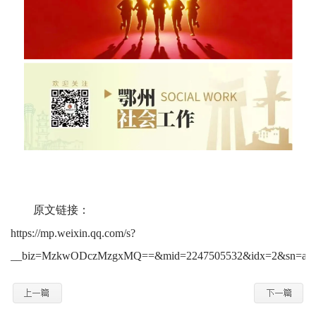
原文链接：
https://mp.weixin.qq.com/s?
__biz=MzkwODczMzgxMQ==&mid=2247505532&idx=2&sn=ac78cf26