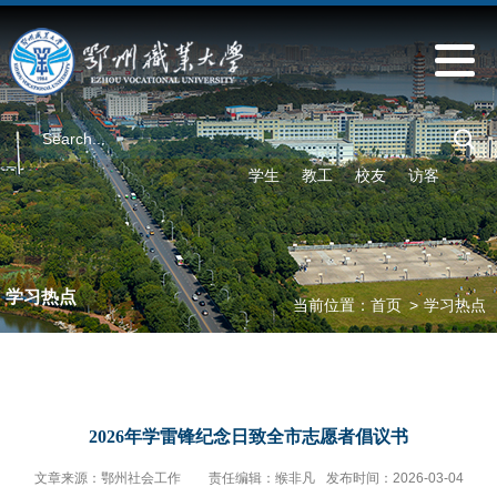
学生
教工
校友
访客
学习热点
当前位置：
首页
>
学习热点
2026年学雷锋纪念日致全市志愿者倡议书
文章来源：鄂州社会工作
责任编辑：缑非凡
发布时间：2026-03-04