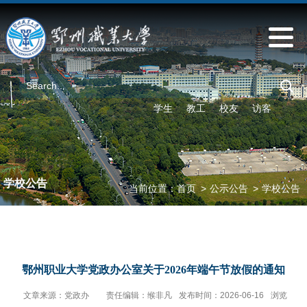
学生
教工
校友
访客
学校公告
当前位置：
首页
>
公示公告
>
学校公告
鄂州职业大学党政办公室关于2026年端午节放假的通知
文章来源：党政办
责任编辑：缑非凡
发布时间：2026-06-16
浏览