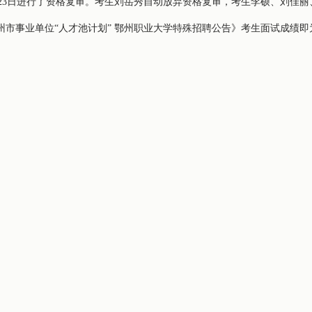
8月23日进行了资格复审。考生刘岳秀自动放弃资格复审，考生李硕、刘佳
年鄂州市事业单位“人才池计划” 鄂州职业大学特殊招聘公告》考生面试成