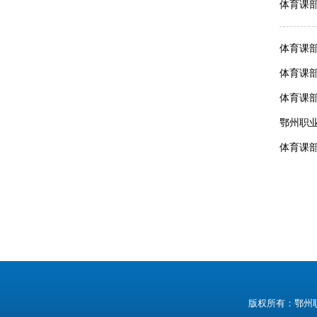
体育课
体育课
体育课部
体育课部
鄂州职业
体育课部
版权所有：鄂州职业