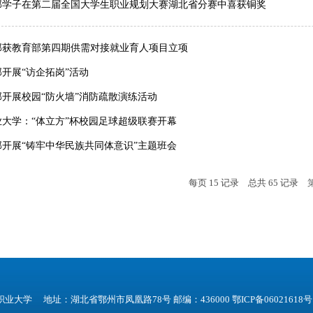
部学子在第二届全国大学生职业规划大赛湖北省分赛中喜获铜奖
部获教育部第四期供需对接就业育人项目立项
开展“访企拓岗”活动
开展校园“防火墙”消防疏散演练活动
大学：“体立方”杯校园足球超级联赛开幕
开展“铸牢中华民族共同体意识”主题班会
每页
15
记录
总共
65
记录
大学 地址：湖北省鄂州市凤凰路78号 邮编：436000 鄂ICP备06021618号