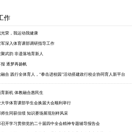
工作
我光荣，我运动我健康
梁军深入体育课部调研指导工作
聚武韵 非遗落地育新人
报 逐梦再扬帆
融合 践行全体育人，“拳击进校园”活动搭建政行校企协同育人新平台
育新机 体教融合惠民生
业大学体育课部学生会换届大会顺利举行
部师生同获佳绩 知识赛场展现别样风采
部召开学习贯彻党的二十届四中全会精神专题辅导报告会