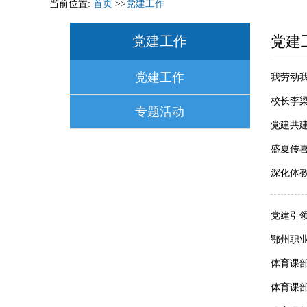
当前位置:
首页
>>
党建工作
党建
党建工作
党建工作
我劳动
校长李
专题活动
党建共建
盛夏传喜
深化体教
党建引领
鄂州职
体育课
体育课