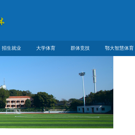
招生就业
大学体育
群体竞技
鄂大智慧体育