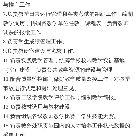
与推广工作。
7
.
负责教学日常运行管理和各类考试的组织工作。编制
教学周历，协调各教学单位任教、课程表，负责教师
调课的报批工作。
8
.
负责学生成绩管理工作。
9
.
负责
教研室
建设与
考核工作。
10
.
负责实践教学管理，统筹学校校内教学实训基地
（室）建设。负责公共教学资源的建设与管理。
11
.
配合质量监控部门做好教学质量监控工作；对教学
事故进行认定和提出处理意见。
1
2
.
负责二级学院教学评价工作；编制教学简报。
1
3
.
负责教材选用与教材建设。
1
4.
负责组织各级
教师教学
比
赛、学生技能大赛
。
1
5
.
负责
教务处
职责范围
内的
人才培养工作状态数据的
采集工作
。