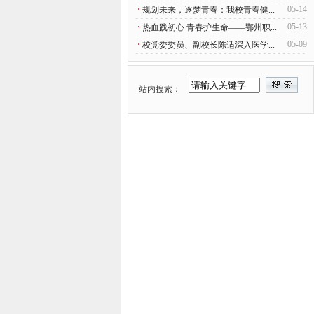
·
05-14
规划未来，逐梦青春：我校青春健...
·
05-13
热血践初心 青春护生命——鄂州职...
·
05-09
校党委委员、副校长陈适深入医学...
站内搜索：