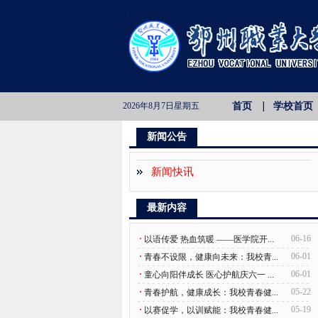
2026年8月7日星期五
首页
学校首页
新闻公告
新闻快讯
最新内容
·
06-16
以语传爱 热血筑暖 ——医学院开...
·
06-01
青春不设限，健康向未来：我校青...
·
06-01
童心向阳伴成长 医心护航庆六一 ...
·
05-22
青春护航，健康成长：我校青春健...
·
05-19
以赛促学，以训赋能：我校青春健...