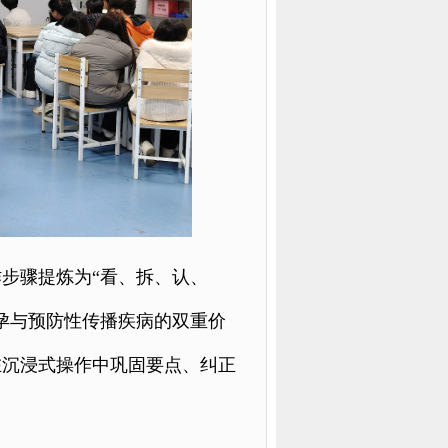
步骤提炼为“看、拆、认、
孕与预防性传播疾病的双重价
在沉浸式操作中巩固要点、纠正