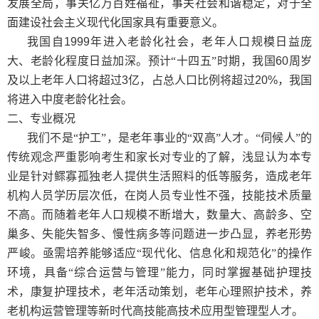
发展全局，事关亿万百姓福祉，事关社会和谐稳定，对于全
面建设社会主义现代化国家具有重要意义。
我国自
1999
年进入老龄化社会，老年人口规模日益庞
大、老龄化程度日益加深。预计“十四五”时期，我国
60
周岁
及以上老年人口将超过
3
亿，占总人口比例将超过
20%
，我国
将进入中度老龄化社会。
二
、专业概况
我们不是“护工”，是老年事业的“双高”人才。“伺候人”的
传统观念严重影响考生和家长对专业的了解，浅显认为本专
业是针对鳏寡孤独老人提供生活照料的低等服务，造成老年
机构人员学历层次低，在岗人员专业性不强，技能技术质量
不高。
而随着
老年人口规模不断增大，数量大、高龄多、空
巢多、失能失智多、慢性病多等问题进一步凸显，养老形势
严峻。亟需培养能够适应“现代化、信息化和规范化”的操作
环境，具备“综合运营与管理”能力，同时掌握基础护理技
术，康复护理技术，老年活动策划，老年心理照护技术，养
老机构运营管理等新时代高技能高技术应用型管理型人才。