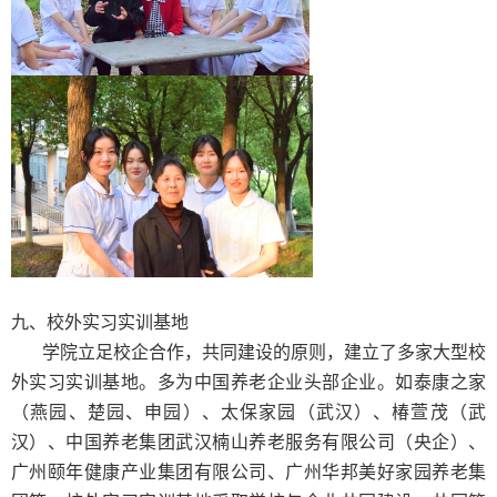
九
、校外实习
实训
基地
学院立足校
企
合作，共同建设的原则，建立了
多
家
大型
校
外
实习
实训基地。
多为中国养老企业头部企业。如泰康之家
（燕园、楚园、申园）、太保家园（武汉）、椿萱茂（武
汉）、中国养老集团武汉楠山养老服务有限公司（央企）、
广州颐年健康产业集团有限公司、广州华邦美好家园养老集