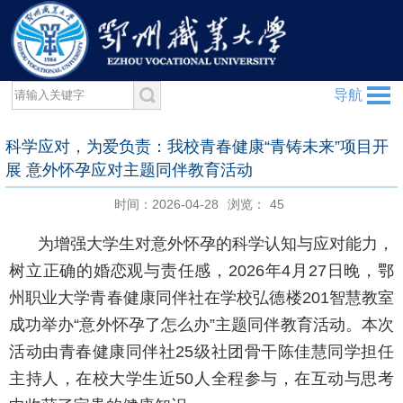
导航
科学应对，为爱负责：我校青春健康“青铸未来”项目开
展 意外怀孕应对主题同伴教育活动
时间：2026-04-28
浏览：
45
为增强大学生对意外怀孕的科学认知与应对能力，
树立正确的婚恋观与责任感，
2026
年
4
月
27
日晚，鄂
州职业大学青春健康同伴社在学校弘德楼
201
智慧教室
成功举办“意外怀孕了怎么办”主题同伴教育活动。本次
活动由青春健康同伴社
25
级社团骨干陈佳慧同学担任
主持人，在校大学生近
50
人全程参与，在互动与思考