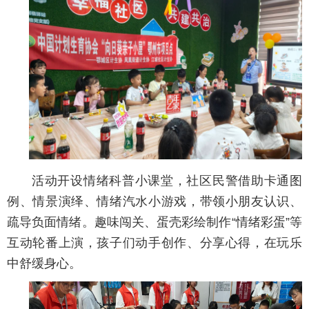
活动开设情绪科普小课堂，社区民警借助卡通图
例、情景演绎、情绪汽水小游戏，带领小朋友认识、
疏导负面情绪。趣味闯关、蛋壳彩绘制作“情绪彩蛋”等
互动轮番上演，孩子们动手创作、分享心得，在玩乐
中舒缓身心。